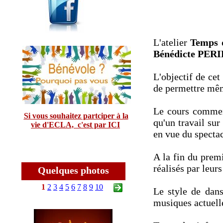
L'atelier
Temps 
Bénédicte PER
L'objectif de cet
de permettre mêm
Le cours commenc
Si vous souhaitez partciper à la
qu'un travail sur
vie d'ECLA, c'est par ICI
en vue du spectac
A la fin du premi
réalisés par leurs
Quelques photos
1
2
3
4
5
6
7
8
9
10
Le style de dans
musiques actuell